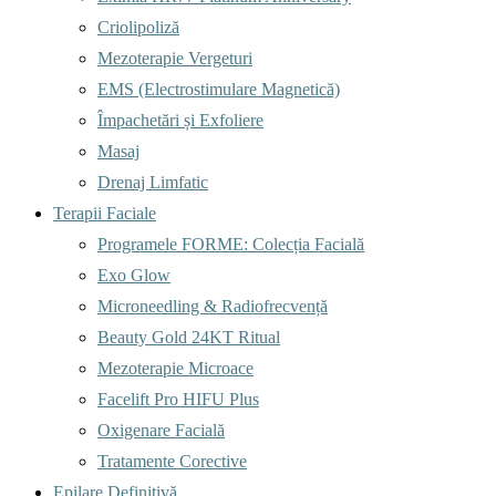
Criolipoliză
Mezoterapie Vergeturi
EMS (Electrostimulare Magnetică)
Împachetări și Exfoliere
Masaj
Drenaj Limfatic
Terapii Faciale
Programele FORME: Colecția Facială
Exo Glow
Microneedling & Radiofrecvență
Beauty Gold 24KT Ritual
Mezoterapie Microace
Facelift Pro HIFU Plus
Oxigenare Facială
Tratamente Corective
Epilare Definitivă