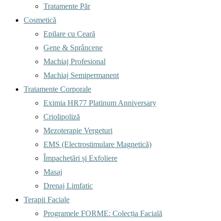
Tratamente Păr
Cosmetică
Epilare cu Ceară
Gene & Sprâncene
Machiaj Profesional
Machiaj Semipermanent
Tratamente Corporale
Eximia HR77 Platinum Anniversary
Criolipoliză
Mezoterapie Vergeturi
EMS (Electrostimulare Magnetică)
Împachetări și Exfoliere
Masaj
Drenaj Limfatic
Terapii Faciale
Programele FORME: Colecția Facială