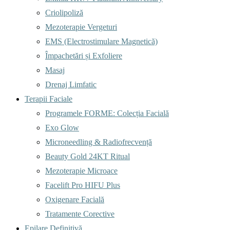
Criolipoliză
Mezoterapie Vergeturi
EMS (Electrostimulare Magnetică)
Împachetări și Exfoliere
Masaj
Drenaj Limfatic
Terapii Faciale
Programele FORME: Colecția Facială
Exo Glow
Microneedling & Radiofrecvență
Beauty Gold 24KT Ritual
Mezoterapie Microace
Facelift Pro HIFU Plus
Oxigenare Facială
Tratamente Corective
Epilare Definitivă