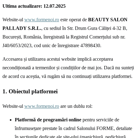
Ultima actualizare: 12.07.2025
Website-ul
www.formenoi.ro
este operat de
BEAUTY SALON
PALLADY S.R.L.
, cu sediul în Str. Drum Gura Căliței 4-32 B,
București, România, înregistrată la Registrul Comerțului sub nr.
J40/6053/2023, cod unic de înregistrare 47898430.
Accesarea și utilizarea acestui website implică acceptarea
necondiționată a termenilor și condițiilor de mai jos. Dacă nu sunteți
de acord cu aceștia, vă rugăm să nu continuați utilizarea platformei.
1. Obiectul platformei
Website-ul
www.formenoi.ro
are un dublu rol:
Platformă de programări online
pentru serviciile de
înfrumusețare prestate în cadrul Salonului FORME, detaliate
în secțiunile dedicate ale site-ului (manichiură, pedichiură,