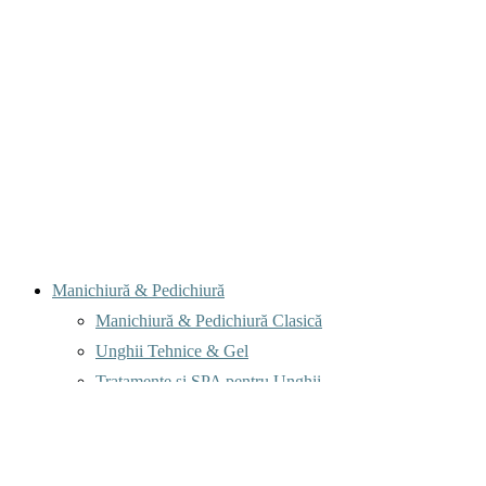
Menu
Manichiură & Pedichiură
Manichiură & Pedichiură Clasică
Unghii Tehnice & Gel
Tratamente și SPA pentru Unghii
Coafură & Vopsit
Tuns & Styling
Vopsit & Colorare