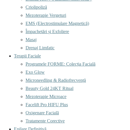
Criolipoliză
Mezoterapie Vergeturi
EMS (Electrostimulare Magnetică)
Împachetări și Exfoliere
Masaj
Drenaj Limfatic
Terapii Faciale
Programele FORME: Colecția Facială
Exo Glow
Microneedling & Radiofrecvență
Beauty Gold 24KT Ritual
Mezoterapie Microace
Facelift Pro HIFU Plus
Oxigenare Facială
Tratamente Corective
Epilare Definitivă