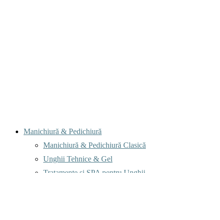
Menu
Manichiură & Pedichiură
Manichiură & Pedichiură Clasică
Unghii Tehnice & Gel
Tratamente și SPA pentru Unghii
Coafură & Vopsit
Tuns & Styling
Vopsit & Colorare