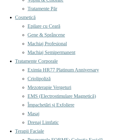
Tratamente Păr
Cosmetică
Epilare cu Ceară
Gene & Sprâncene
Machiaj Profesional
Machiaj Semipermanent
Tratamente Corporale
Eximia HR77 Platinum Anniversary
Criolipoliză
Mezoterapie Vergeturi
EMS (Electrostimulare Magnetică)
Împachetări și Exfoliere
Masaj
Drenaj Limfatic
Terapii Faciale
Programele FORME: Colecția Facială