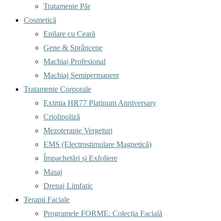
Tratamente Păr
Cosmetică
Epilare cu Ceară
Gene & Sprâncene
Machiaj Profesional
Machiaj Semipermanent
Tratamente Corporale
Eximia HR77 Platinum Anniversary
Criolipoliză
Mezoterapie Vergeturi
EMS (Electrostimulare Magnetică)
Împachetări și Exfoliere
Masaj
Drenaj Limfatic
Terapii Faciale
Programele FORME: Colecția Facială